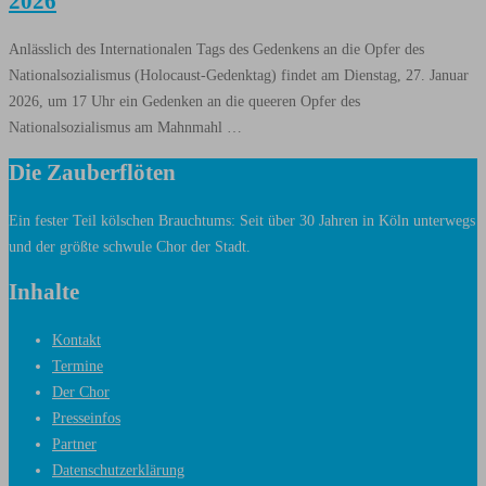
2026
Anlässlich des Internationalen Tags des Gedenkens an die Opfer des
Nationalsozialismus (Holocaust-Gedenktag) findet am Dienstag, 27. Januar
2026, um 17 Uhr ein Gedenken an die queeren Opfer des
Nationalsozialismus am Mahnmahl …
Die Zauberflöten
Ein fester Teil kölschen Brauchtums: Seit über 30 Jahren in Köln unterwegs
und der größte schwule Chor der
Stadt.
Inhalte
Kontakt
Termine
Der Chor
Presseinfos
Partner
Datenschutzerklärung