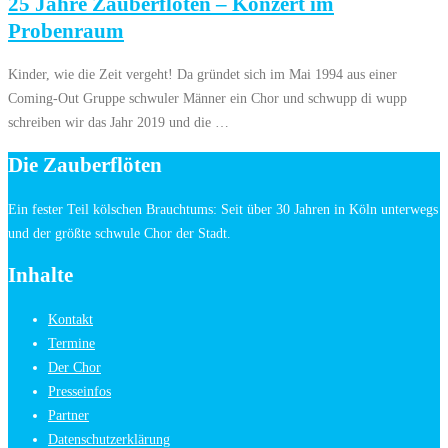
25 Jahre Zauberflöten – Konzert im
Probenraum
Kinder, wie die Zeit vergeht! Da gründet sich im Mai 1994 aus einer
Coming-Out Gruppe schwuler Männer ein Chor und schwupp di wupp
schreiben wir das Jahr 2019 und die …
Die Zauberflöten
Ein fester Teil kölschen Brauchtums: Seit über 30 Jahren in Köln unterwegs
und der größte schwule Chor der
Stadt.
Inhalte
Kontakt
Termine
Der Chor
Presseinfos
Partner
Datenschutzerklärung